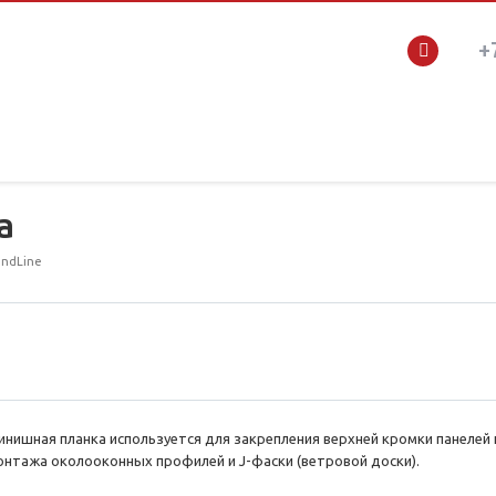
+
а
andLine
инишная планка используется для закрепления верхней кромки панелей 
онтажа околооконных профилей и J-фаски (ветровой доски).