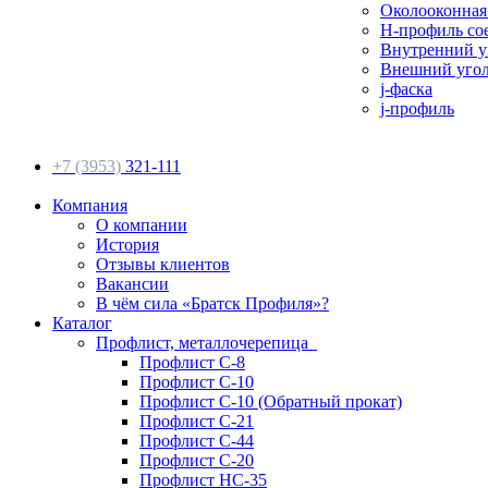
Околооконная
H-профиль со
Внутренний у
Внешний уго
j-фаска
j-профиль
+7 (3953)
321-111
Компания
О компании
История
Отзывы клиентов
Вакансии
В чём сила «Братск Профиля»?
Каталог
Профлист, металлочерепица
Профлист С-8
Профлист С-10
Профлист С-10 (Обратный прокат)
Профлист С-21
Профлист С-44
Профлист С-20
Профлист НС-35