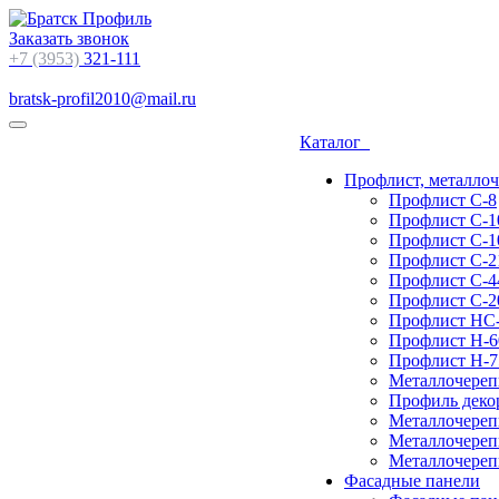
Заказать звонок
+7 (3953)
321-111
bratsk-profil2010@mail.ru
Каталог
Профлист, металло
Профлист С-8
Профлист С-1
Профлист С-1
Профлист С-2
Профлист С-4
Профлист С-2
Профлист НС
Профлист Н-6
Профлист Н-7
Металлочереп
Профиль деко
Металлочереп
Металлочереп
Металлочереп
Фасадные панели