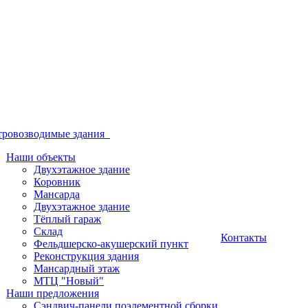
тровозводимые здания
Наши объекты
Двухэтажное здание
Коровник
Мансарда
Двухэтажное здание
Тёплый гараж
Склад
Контакты
Фельдшерско-акушерский пункт
Реконструкция здания
Мансардный этаж
МТЦ "Новый"
Наши предложения
Сэндвич-панели поэлементной сборки