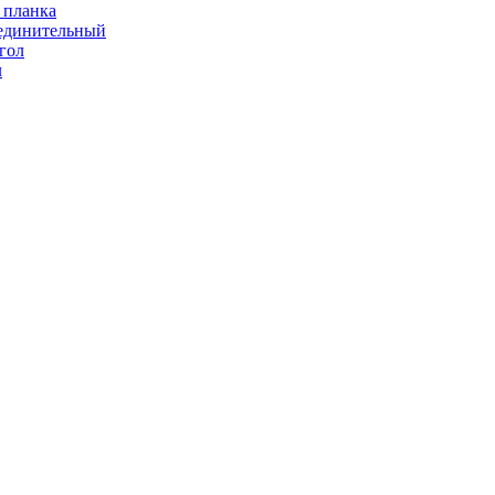
 планка
единительный
гол
л