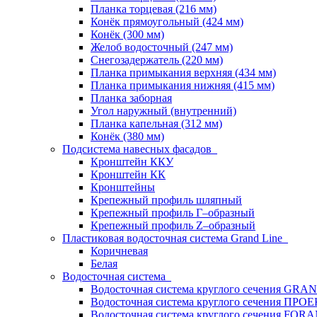
Планка торцевая (216 мм)
Конёк прямоугольный (424 мм)
Конёк (300 мм)
Желоб водосточный (247 мм)
Снегозадержатель (220 мм)
Планка примыкания верхняя (434 мм)
Планка примыкания нижняя (415 мм)
Планка заборная
Угол наружный (внутренний)
Планка капельная (312 мм)
Конёк (380 мм)
Подсистема навесных фасадов
Кронштейн ККУ
Кронштейн КК
Кронштейны
Крепежный профиль шляпный
Крепежный профиль Г–образный
Крепежный профиль Z–образный
Пластиковая водосточная система Grand Line
Коричневая
Белая
Водосточная система
Водосточная система круглого сечения GR
Водосточная система круглого сечения ПРОЕ
Водосточная система круглого сечения FORA