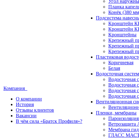
Угол наружны
Планка капель
Конёк (380 мм
Подсистема навесн
Кронштейн К
Кронштейн К
Кронштейны
Крепежный п
Крепежный п
Крепежный п
Пластиковая водост
Коричневая
Белая
Водосточная систем
Водосточная 
Водосточная 
Компания
Водосточная 
Водосточная 
О компании
Вентиляционная си
История
Вентиляционн
Отзывы клиентов
Пленки, мембраны
Вакансии
Пароизоляция
В чём сила «Братск Профиля»?
Ветрозащита 
Мембрана гид
ГЛАСС МАСТЕР