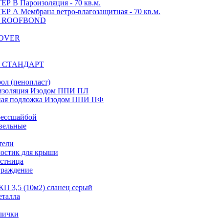
 В Пароизоляция - 70 кв.м.
 А Мембрана ветро-влагозащитная - 70 кв.м.
ия ROOFBOND
SOVER
 СТАНДАРТ
ол (пенопласт)
изоляция Изодом ППИ ПЛ
ная подложка Изодом ППИ ПФ
рессшайбой
вельные
тели
остик для крыши
естница
граждение
П 3,5 (10м2) сланец серый
еталла
лички