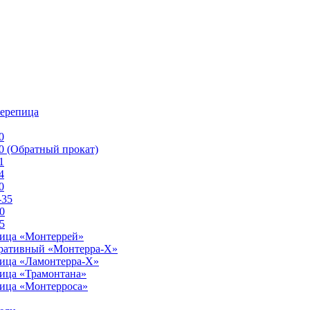
черепица
0
0 (Обратный прокат)
1
4
0
-35
0
5
ица «Монтеррей»
ративный «Монтерра-X»
ица «Ламонтерра-Х»
ица «Трамонтана»
ица «Монтерроса»