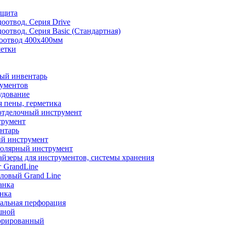
ащита
оотвод. Серия Drive
отвод. Серия Basic (Стандартная)
оотвод 400х400мм
етки
ый инвентарь
ументов
удование
я пены, герметика
отделочный инструмент
трумент
нтарь
й инструмент
толярный инструмент
айзеры для инструментов, системы хранения
 GrandLine
ловый Grand Line
анка
анка
альная перфорация
шной
орированный