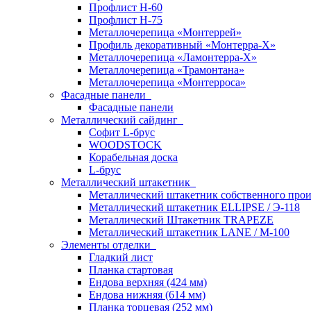
Профлист Н-60
Профлист Н-75
Металлочерепица «Монтеррей»
Профиль декоративный «Монтерра-X»
Металлочерепица «Ламонтерра-Х»
Металлочерепица «Трамонтана»
Металлочерепица «Монтерроса»
Фасадные панели
Фасадные панели
Металлический сайдинг
Софит L-брус
WOODSTOCK
Корабельная доска
L-брус
Металлический штакетник
Металлический штакетник собственного прои
Металлический штакетник ELLIPSE / Э-118
Металлический Штакетник TRAPEZE
Металлический штакетник LANE / М-100
Элементы отделки
Гладкий лист
Планка стартовая
Ендова верхняя (424 мм)
Ендова нижняя (614 мм)
Планка торцевая (252 мм)