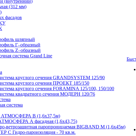
й (внутренний)
ная (312 мм)
)
ых фасадов
КУ
К
рофиль шляпный
рофиль Г–образный
рофиль Z–образный
очная система Grand Line
Быс
а
система круглого сечения GRANDSYSTEM 125/90
система круглого сечения ПРОЕКТ 185/150
система круглого сечения FORAMINA 125/100, 150/100
система квадратного сечения МОДЕРН 120/76
стема
ая система
 АТМОСФЕРА В (1,6х37,5м)
АТМОСФЕРА А фасадная (1,6х43,75)
ро-ветрозащитная паропроницаемая BIGBAND M (1,6х45м)
 С Гидро-пароизоляция - 70 кв.м.