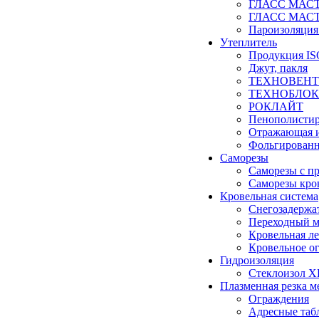
ГЛАСС МАСТЕР
ГЛАСС МАСТЕР
Пароизоляц
Утеплитель
Продукция I
Джут, пакля
ТЕХНОВЕНТ
ТЕХНОБЛОК
РОКЛАЙТ
Пенополистир
Отражающая 
Фольгирован
Саморезы
Саморезы с п
Саморезы кро
Кровельная система
Снегозадержа
Переходный м
Кровельная л
Кровельное о
Гидроизоляция
Стеклоизол ХК
Плазменная резка м
Ограждения
Адресные таб