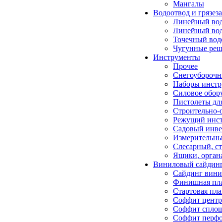
Мангалы
Водоотвод и грязез
Линейный вод
Линейный водо
Точечный вод
Чугунные реш
Инструменты
Прочее
Снегоуборочн
Наборы инстр
Силовое обор
Пистолеты дл
Строительно-
Режущий инс
Садовый инве
Измерительны
Слесарный, с
Ящики, орган
Виниловый сайдинг
Сайдинг вини
Финишная пл
Стартовая пл
Соффит центр
Соффит спло
Соффит перф