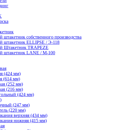
ели
динг
K
оска
кетник
й штакетник собственного производства
й штакетник ELLIPSE / Э-118
ий Штакетник TRAPEZE
й штакетник LANE / М-100
вая
я (424 мм)
я (614 мм)
ая (252 мм)
ая (216 мм)
гольный (424 мм)
)
очный (247 мм)
ель (220 мм)
кания верхняя (434 мм)
кания нижняя (415 мм)
ная