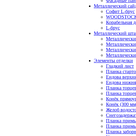
Фасадные пан
Металлический сай
Софит L-брус
WOODSTOC
Корабельная д
L-брус
Металлический шта
Металлически
Металлически
Металлическ
Металлически
Элементы отделки
Гладкий лист
Планка старто
Ендова верхня
Ендова нижня
Планка торцев
Планка торцев
Конёк прямоу
Конёк (300 мм
Желоб водост
Снегозадержат
Планка примы
Планка примы
Планка забор